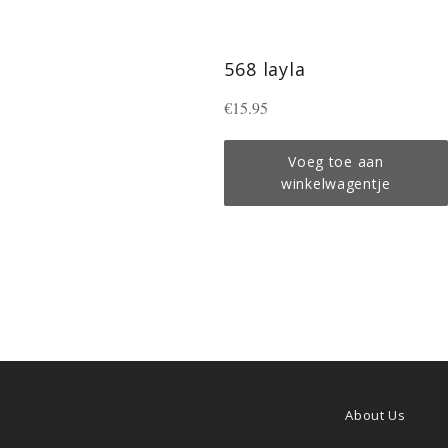
568 layla
Normale
€15.95
prijs
Voeg toe aan
winkelwagentje
About Us