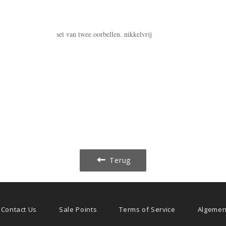
set van twee oorbellen. nikkelvrij
Terug
Contact Us
Sale Points
Terms of Service
Algemen